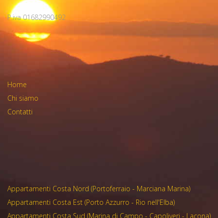
P.iva 01682990492
Home
Chi siamo
Contatti
Appartamenti Costa Nord (Portoferraio - Marciana Marina)
Appartamenti Costa Est (Porto Azzurro - Rio nell'Elba)
Appartamenti Costa Sud (Marina di Campo - Capoliveri - Lacona)