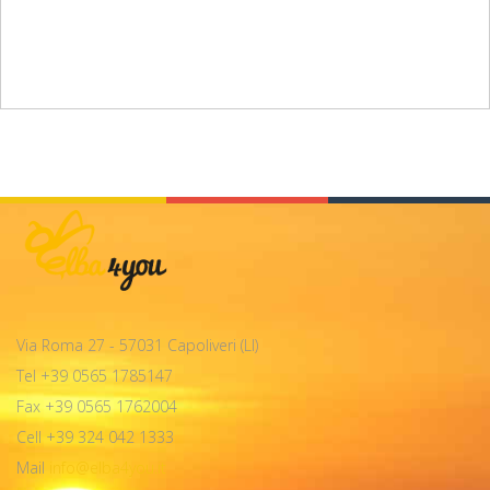
Via Roma 27 - 57031 Capoliveri (LI)
Tel +39 0565 1785147
Fax +39 0565 1762004
Cell +39 324 042 1333
Mail
info@elba4you.it