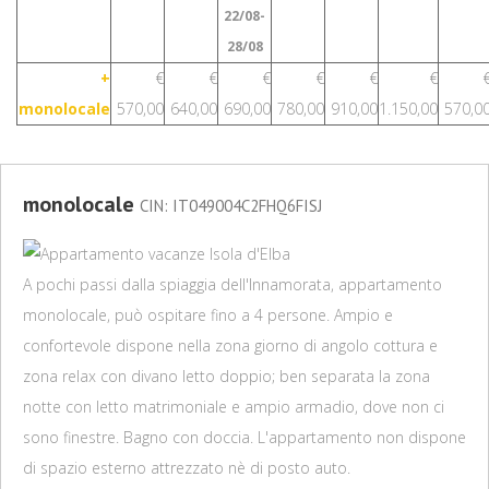
22/08-
28/08
+
€
€
€
€
€
€
monolocale
570,00
640,00
690,00
780,00
910,00
1.150,00
570,0
monolocale
CIN: IT049004C2FHQ6FISJ
A pochi passi dalla spiaggia dell'Innamorata, appartamento
monolocale, può ospitare fino a 4 persone. Ampio e
confortevole dispone nella zona giorno di angolo cottura e
zona relax con divano letto doppio; ben separata la zona
notte con letto matrimoniale e ampio armadio, dove non ci
sono finestre. Bagno con doccia. L'appartamento non dispone
di spazio esterno attrezzato nè di posto auto.