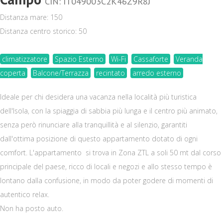
CIN: IT049003C2K46Z9R8J
Distanza mare: 150
Distanza centro storico: 50
climatizzatore
Spazio Esterno
Wi-Fi
Cassaforte
Veranda
coperta
Balcone/Terrazza
recintato
arredo esterno
Ideale per chi desidera una vacanza nella località più turistica
dell'Isola, con la spiaggia di sabbia più lunga e il centro più animato,
senza però rinunciare alla tranquillità e al silenzio, garantiti
dall'ottima posizione di questo appartamento dotato di ogni
comfort. L'appartamento si trova in Zona ZTL a soli 50 mt dal corso
principale del paese, ricco di locali e negozi e allo stesso tempo è
lontano dalla confusione, in modo da poter godere di momenti di
autentico relax.
Non ha posto auto.