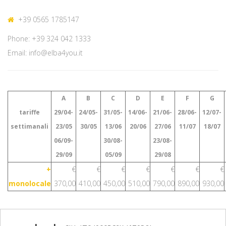
+39 0565 1785147
Phone: +39 324 042 1333
Email: info@elba4you.it
A
B
C
D
E
F
G
tariffe
29/04-
24/05-
31/05-
14/06-
21/06-
28/06-
12/07-
settimanali
23/05
30/05
13/06
20/06
27/06
11/07
18/07
06/09-
30/08-
23/08-
29/09
05/09
29/08
+
€
€
€
€
€
€
€
monolocale
370,00
410,00
450,00
510,00
790,00
890,00
930,00