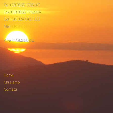
Tel +39 0565 1785147
Fax +39 0565 1762004
Cell +39 324 042 1333
Mail
info@elba4you.it
P.iva 01682990492
Home
Chi siamo
Contatti