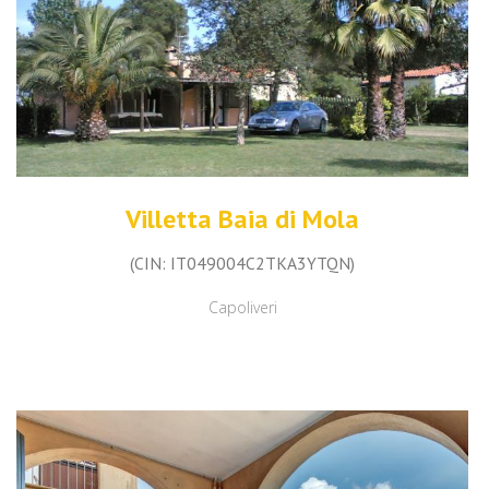
Villetta Baia di Mola
(CIN: IT049004C2TKA3YTQN)
Capoliveri