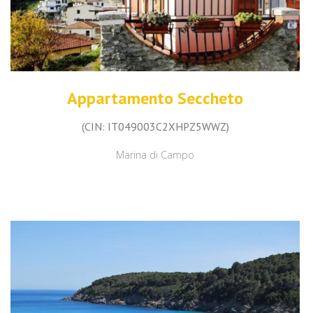
Appartamento Seccheto
(CIN: IT049003C2XHPZ5WWZ)
Marina di Campo