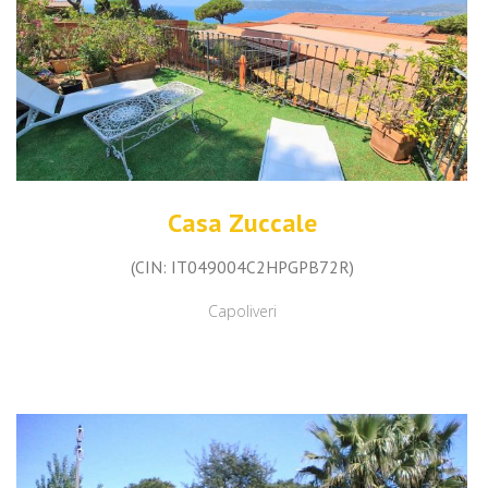
Casa Zuccale
(CIN: IT049004C2HPGPB72R)
Capoliveri