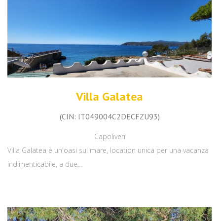
Villa Galatea
(CIN: IT049004C2DECFZU93)
Capoliveri
Villa Galatea è un'oasi sul mare, location unica per una vacanza
indimenticabile, a due...