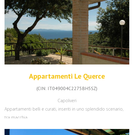
Appartamenti Le Querce
(CIN: IT049004C2275BH5SZ)
Capoliveri
Appartamenti belli e curati, inseriti in uno splendido scenario,
tra macchia...