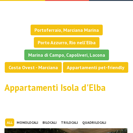
Portoferraio, Marciana Marina
Porto Azzurro, Rio nell'Elba
Marina di Campo, Capoliveri, Lacona
Costa Ovest - Marciana
Appartamenti pet-friendly
Appartamenti Isola d'Elba
ALL
MONOLOCALI
BILOCALI
TRILOCALI
QUADRILOCALI