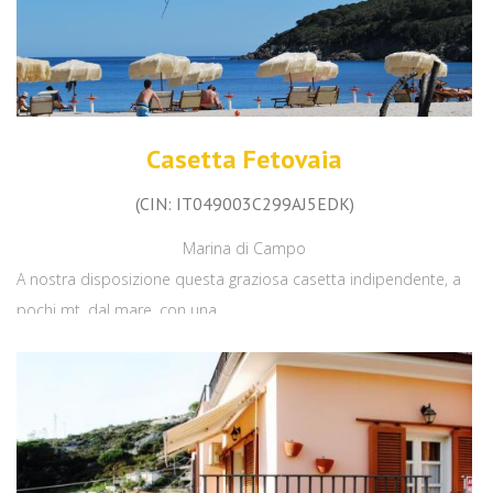
Casetta Fetovaia
(CIN: IT049003C299AJ5EDK)
Marina di Campo
A nostra disposizione questa graziosa casetta indipendente, a
pochi mt. dal mare, con una...