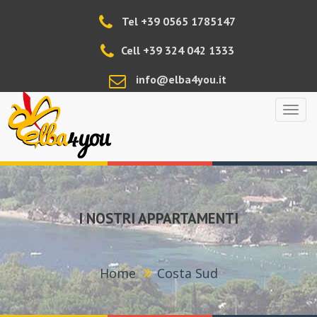
Tel +39 0565 1785147
Cell +39 324 042 1333
info@elba4you.it
Elba4
I NOSTRI APPARTAMENTI
Home
Costa Sud