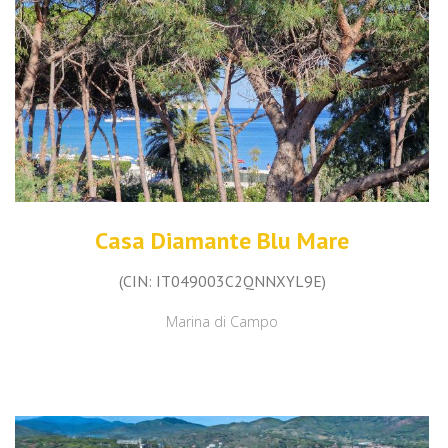
Casa Diamante Blu Mare
(CIN: IT049003C2QNNXYL9E)
Marina di Campo