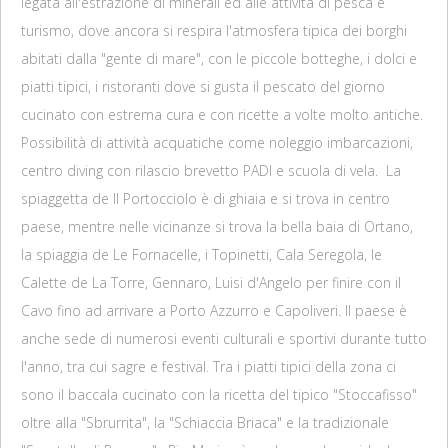
legata all'estrazione di minerali ed alle attività di pesca e
turismo, dove ancora si respira l'atmosfera tipica dei borghi
abitati dalla "gente di mare", con le piccole botteghe, i dolci e
piatti tipici, i ristoranti dove si gusta il pescato del giorno
cucinato con estrema cura e con ricette a volte molto antiche.
Possibilità di attività acquatiche come noleggio imbarcazioni,
centro diving con rilascio brevetto PADI e scuola di vela. La
spiaggetta de Il Portocciolo è di ghiaia e si trova in centro
paese, mentre nelle vicinanze si trova la bella baia di Ortano,
la spiaggia de Le Fornacelle, i Topinetti, Cala Seregola, le
Calette de La Torre, Gennaro, Luisi d'Angelo per finire con il
Cavo fino ad arrivare a Porto Azzurro e Capoliveri. Il paese è
anche sede di numerosi eventi culturali e sportivi durante tutto
l'anno, tra cui sagre e festival. Tra i piatti tipici della zona ci
sono il baccala cucinato con la ricetta del tipico "Stoccafisso"
oltre alla "Sbrurrita", la "Schiaccia Briaca" e la tradizionale