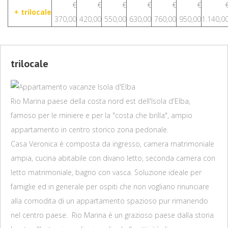
€
€
€
€
€
€
+
trilocale
370,00
420,00
550,00
630,00
760,00
950,00
1.140,0
trilocale
Rio Marina paese della costa nord est dell'Isola d'Elba,
famoso per le miniere e per la "costa che brilla", ampio
appartamento in centro storico zona pedonale.
Casa Veronica è composta da ingresso, camera matrimoniale
ampia, cucina abitabile con divano letto, seconda camera con
letto matrimoniale, bagno con vasca. Soluzione ideale per
famiglie ed in generale per ospiti che non vogliano rinunciare
alla comodita di un appartamento spazioso pur rimanendo
nel centro paese. Rio Marina è un grazioso paese dalla storia