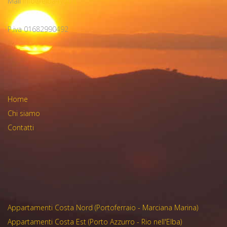
Mail
info@elba4you.it
P.iva 01682990492
Home
Chi siamo
Contatti
Appartamenti Costa Nord (Portoferraio - Marciana Marina)
Appartamenti Costa Est (Porto Azzurro - Rio nell'Elba)